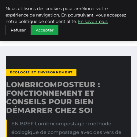
Nous utilisons des cookies pour améliorer votre
WEARECLIMATECONTROL
expérience de navigation. En poursuivant, vous acceptez
notre politique de confidentialité.
En savoir plus
ACCUEIL
ÉCOLOGIE ET ENVIRONNEMENT
Refuser
Accepter
LOMBRICOMPOSTEUR : FONCTIONNEMENT ET CONSEILS
POUR…
ÉCOLOGIE ET ENVIRONNEMENT
LOMBRICOMPOSTEUR :
FONCTIONNEMENT ET
CONSEILS POUR BIEN
DÉMARRER CHEZ SOI
EN BREF Lombricompostage : méthode
écologique de compostage avec des vers de