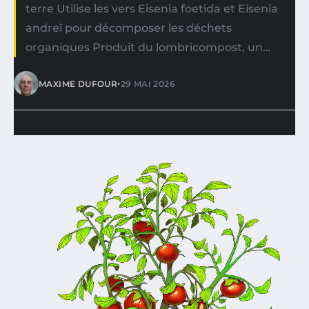
terre Utilise les vers Eisenia foetida et Eisenia
andreï pour décomposer les déchets
organiques Produit du lombricompost, un…
•
MAXIME DUFOUR
29 MAI 2026