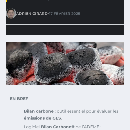
•
ADRIEN GIRARD
17 FÉVRIER 2025
EN BREF
Bilan carbone
: outil essentiel pour évaluer les
émissions de GES
.
Logiciel
Bilan Carbone®
de l’ADEME :