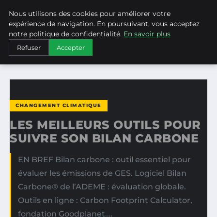
Nous utilisons des cookies pour améliorer votre
WEARECLIMATECONTROL
expérience de navigation. En poursuivant, vous acceptez
notre politique de confidentialité.
En savoir plus
ACCUEIL
CHANGEMENT CLIMATIQUE
Refuser
Accepter
LES MEILLEURS OUTILS POUR SUIVRE SON BILAN CARBONE
CHANGEMENT CLIMATIQUE
LES MEILLEURS OUTILS POUR
SUIVRE SON BILAN CARBONE
EN BREF Bilan carbone : outil essentiel pour
évaluer les émissions de GES. Logiciel Bilan
Carbone® de l’ADEME : évaluation globale.
Outils en ligne : Carbon Footprint Calculator,
fondation Goodplanet.…