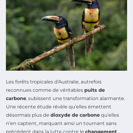
Les forêts tropicales d’Australie, autrefois
reconnues comme de véritables
puits de
carbone
, subissent une transformation alarmante.
Une récente étude révèle qu’elles émettent
désormais plus de
dioxyde de carbone
qu’elles
n’en captent, marquant ainsi un tournant sans
précédent dans la
lutte contre
le
changement