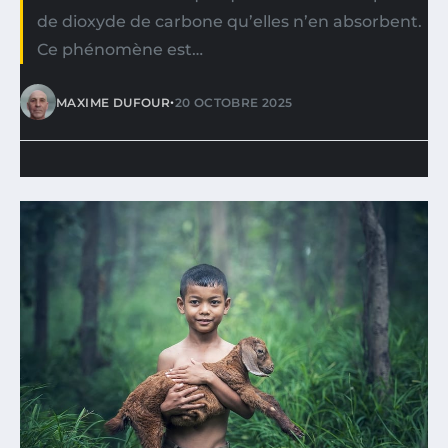
de dioxyde de carbone qu’elles n’en absorbent.
Ce phénomène est…
•
MAXIME DUFOUR
20 OCTOBRE 2025