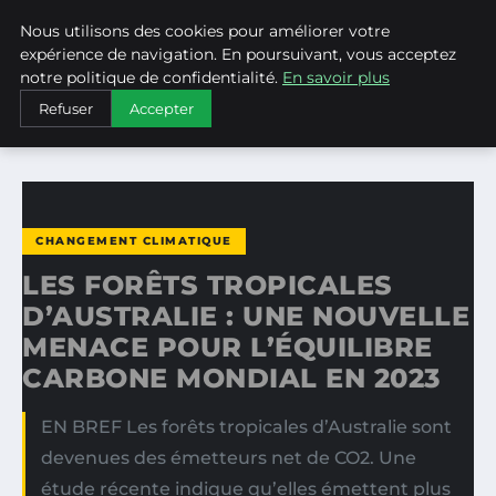
Nous utilisons des cookies pour améliorer votre
WEARECLIMATECONTROL
expérience de navigation. En poursuivant, vous acceptez
notre politique de confidentialité.
En savoir plus
ACCUEIL
CHANGEMENT CLIMATIQUE
Refuser
Accepter
LES FORÊTS TROPICALES D’AUSTRALIE : UNE NOUVELLE…
CHANGEMENT CLIMATIQUE
LES FORÊTS TROPICALES
D’AUSTRALIE : UNE NOUVELLE
MENACE POUR L’ÉQUILIBRE
CARBONE MONDIAL EN 2023
EN BREF Les forêts tropicales d’Australie sont
devenues des émetteurs net de CO2. Une
étude récente indique qu’elles émettent plus