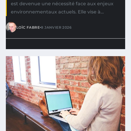
est devenue une nécessité face aux enjeux
environnementaux actuels. Elle vise à…
•
LOÏC FABRE
8 JANVIER 2026