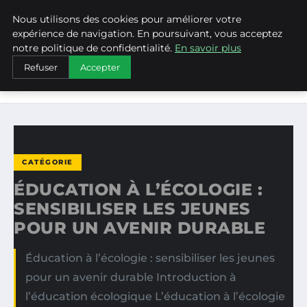
Nous utilisons des cookies pour améliorer votre
WEARECLIMATECONTROL
expérience de navigation. En poursuivant, vous acceptez
notre politique de confidentialité.
En savoir plus
ACCUEIL
CATÉGORIE
Refuser
Accepter
ÉDUCATION À L’ÉCOLOGIE : SENSIBILISER LES JEUNES
POUR…
CATÉGORIE
ÉDUCATION À L’ÉCOLOGIE :
SENSIBILISER LES JEUNES
POUR UN AVENIR DURABLE
Éducation à l’écologie : sensibiliser les jeunes
pour un avenir durable Introduction à
l’éducation écologique L’éducation à l’écologie