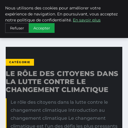
Nous utilisons des cookies pour améliorer votre
WEARECLIMATECONTROL
expérience de navigation. En poursuivant, vous acceptez
notre politique de confidentialité.
En savoir plus
ACCUEIL
CATÉGORIE
Refuser
Accepter
LE RÔLE DES CITOYENS DANS LA LUTTE CONTRE LE…
CATÉGORIE
LE RÔLE DES CITOYENS DANS
LA LUTTE CONTRE LE
CHANGEMENT CLIMATIQUE
Le rôle des citoyens dans la lutte contre le
changement climatique Introduction au
changement climatique Le changement
climatique est l’un des défis les plus pressants