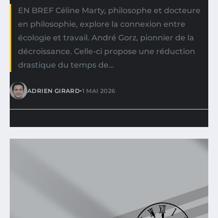
EN BREF Céline Marty, philosophe et docteure
en philosophie, explore la connexion entre
écologie et travail. André Gorz, pionnier de la
décroissance. Celle-ci propose une réduction
drastique du temps de…
•
ADRIEN GIRARD
1 MAI 2026