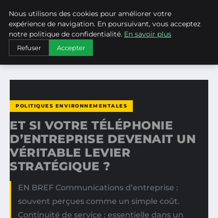
Nous utilisons des cookies pour améliorer votre
WEARECLIMATECONTROL
expérience de navigation. En poursuivant, vous acceptez
notre politique de confidentialité.
En savoir plus
ACCUEIL
POLITIQUES ENVIRONNEMENTALES
Refuser
Accepter
ET SI VOTRE TÉLÉPHONIE D’ENTREPRISE DEVENAIT UN…
POLITIQUES ENVIRONNEMENTALES
ET SI VOTRE TÉLÉPHONIE
D’ENTREPRISE DEVENAIT UN
VÉRITABLE LEVIER
STRATÉGIQUE ?
EN BREF Communications d’entreprise :
souvent perçues comme un simple coût.
Continuité de service : essentielle dans un