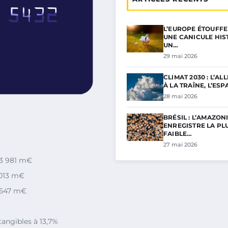
L’EUROPE ÉTOUFFE
UNE CANICULE HIS
UN…
29 mai 2026
CLIMAT 2030 : L’A
À LA TRAÎNE, L’ES
28 mai 2026
BRÉSIL : L’AMAZONI
ENREGISTRE LA PL
FAIBLE…
27 mai 2026
-3 981 m€
 013 m€
-547 m€
tangibles à 13,7%