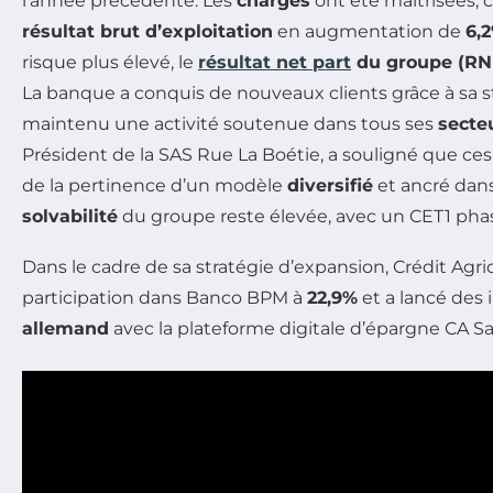
l’année précédente. Les
charges
ont été maîtrisées, c
résultat brut d’exploitation
en augmentation de
6,
risque plus élevé, le
résultat net part
du groupe (RN
La banque a conquis de nouveaux clients grâce à sa s
maintenu une activité soutenue dans tous ses
secte
Président de la SAS Rue La Boétie, a souligné que ce
de la pertinence d’un modèle
diversifié
et ancré dans 
solvabilité
du groupe reste élevée, avec un CET1 pha
Dans le cadre de sa stratégie d’expansion, Crédit Agr
participation dans Banco BPM à
22,9%
et a lancé des 
allemand
avec la plateforme digitale d’épargne CA Sa