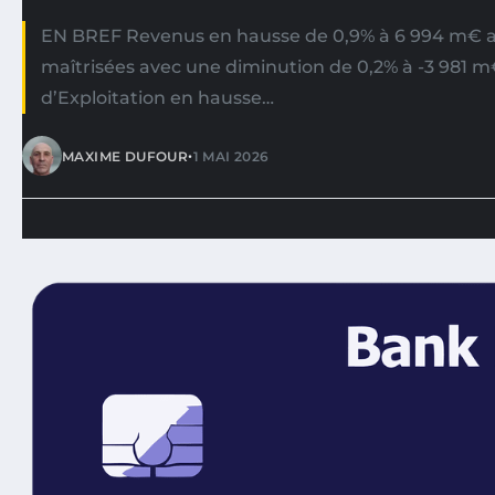
EN BREF Revenus en hausse de 0,9% à 6 994 m€ a
maîtrisées avec une diminution de 0,2% à -3 981 m
d’Exploitation en hausse…
•
MAXIME DUFOUR
1 MAI 2026