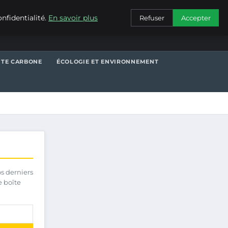
CONTACT
nfidentialité.
En savoir plus
Refuser
Accepter
NTE CARBONE
ÉCOLOGIE ET ENVIRONNEMENT
os derniers
e boîte