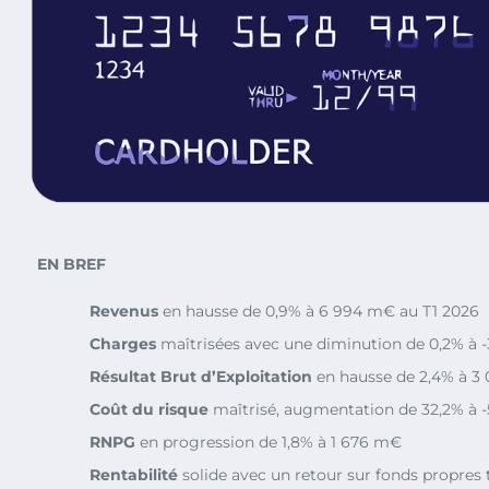
EN BREF
Revenus
en hausse de 0,9% à 6 994 m€ au T1 2026
Charges
maîtrisées avec une diminution de 0,2% à 
Résultat Brut d’Exploitation
en hausse de 2,4% à 3
Coût du risque
maîtrisé, augmentation de 32,2% à 
RNPG
en progression de 1,8% à 1 676 m€
Rentabilité
solide avec un retour sur fonds propres 