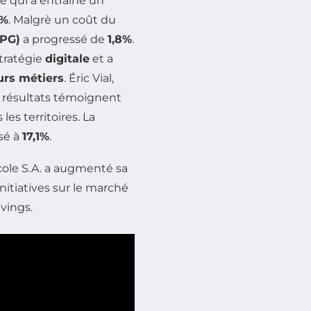
e qui a entraîné un
2%
. Malgrè un coût du
PG)
a progressé de
1,8%
.
tratégie
digitale
et a
urs métiers
. Éric Vial,
s résultats témoignent
les territoires. La
sé à
17,1%
.
icole S.A. a augmenté sa
initiatives sur le marché
vings.