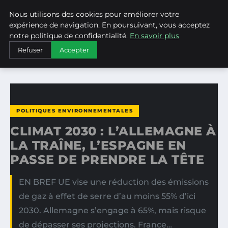
Nous utilisons des cookies pour améliorer votre
WEARECLIMATECONTROL
expérience de navigation. En poursuivant, vous acceptez
notre politique de confidentialité.
En savoir plus
ACCUEIL
POLITIQUES ENVIRONNEMENTALES
Refuser
Accepter
CLIMAT 2030 : L’ALLEMAGNE À LA TRAÎNE, L’ESPAGNE EN…
POLITIQUES ENVIRONNEMENTALES
CLIMAT 2030 : L’ALLEMAGNE À
LA TRAÎNE, L’ESPAGNE EN
PASSE DE PRENDRE LA TÊTE
EN BREF UE vise une réduction des émissions
de gaz à effet de serre d’au moins 55% d’ici
2030. Allemagne s’engage à 65%, mais risque
de dépasser ses projections. France…